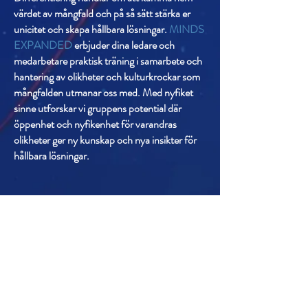
värdet av mångfald och på så sätt stärka er
unicitet och skapa hållbara lösningar.
MINDS
EXPANDED
erbjuder dina ledare och
medarbetare praktisk träning i samarbete och
hantering av olikheter och kulturkrockar som
mångfalden utmanar oss med. Med nyfiket
sinne utforskar vi gruppens potential där
öppenhet och nyfikenhet för varandras
olikheter ger ny kunskap och nya insikter för
hållbara lösningar.
Let’s Work Together
Get in touch so we can start working
together.