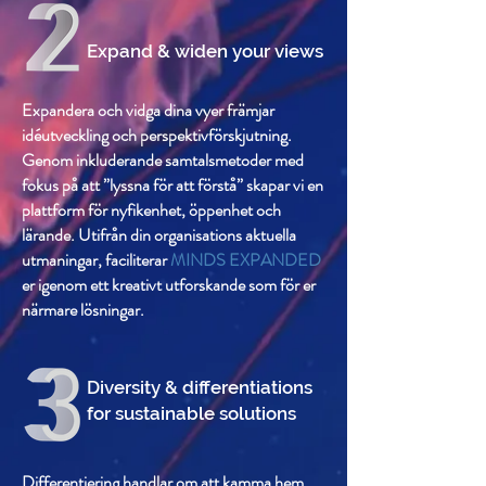
Expand & widen your views
Expandera och vidga dina vyer främjar
idéutveckling och perspektivförskjutning.
Genom inkluderande samtalsmetoder med
fokus på att ”lyssna för att förstå” skapar vi en
plattform för nyfikenhet, öppenhet och
lärande.
Utifrån din organisations aktuella
utmaningar, faciliterar
MINDS EXPANDED
er igenom ett kreativt utforskande som för er
närmare lösningar.
Diversity & differentiations
for sustainable solutions
Differentiering handlar om att kamma hem