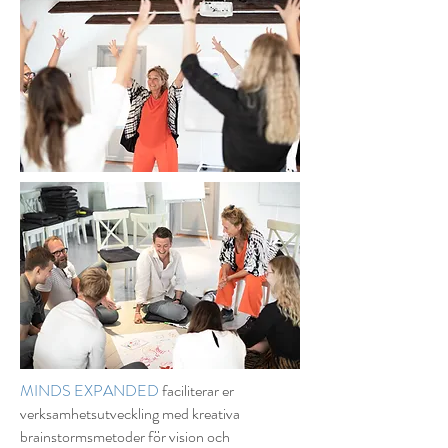
MINDS EXPANDED
faciliterar er
verksamhetsutveckling med kreativa
brainstormsmetoder för vision och