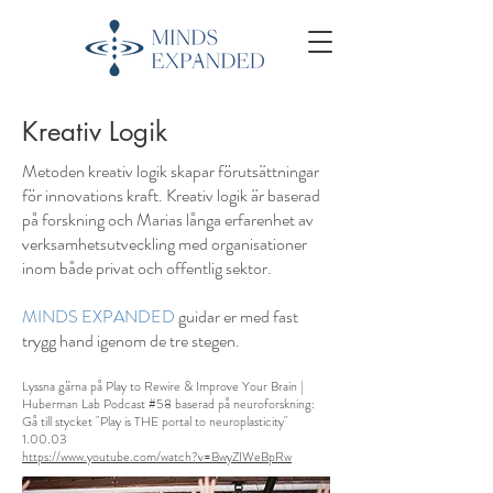
Kreativ Logik
Metoden kreativ logik skapar förutsättningar
för innovations kraft. Kreativ logik är baserad
på forskning och Marias långa erfarenhet av
verksamhetsutveckling med organisationer
inom både privat och offentlig sektor.
MINDS EXPANDED
guidar er med fast
trygg hand igenom de tre stegen.
Lyssna gärna på Play to Rewire & Improve Your Brain |
Huberman Lab Podcast #58 baserad på neuroforskning:
Gå till stycket "Play is THE portal to neuroplasticity"
1.00.03
https://www.youtube.com/watch?v=BwyZIWeBpRw